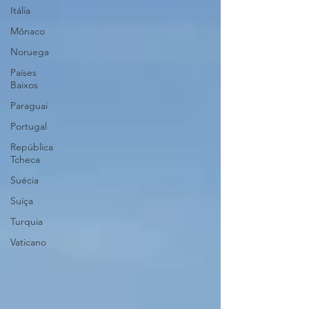
Itália
Mônaco
Noruega
Países
Baixos
Paraguai
Portugal
República
Tcheca
Suécia
Suíça
Turquia
Vaticano