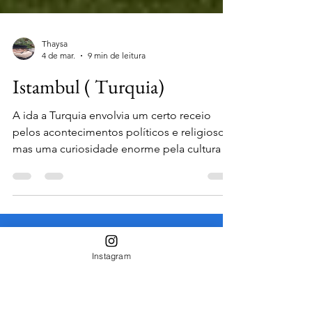
Thaysa
4 de mar.
9 min de leitura
Istambul ( Turquia)
A ida a Turquia envolvia um certo receio
pelos acontecimentos políticos e religiosos,
mas uma curiosidade enorme pela cultura e
costumes de um país tão exótico! Istambul,
embora não seja a capital, é uma cidade
super importante na Turquia. Metade Ásia,
metade Europa... Isso mesmo: a única
cidade do mundo localizada em dois
Instagram
continentes separados pelo Estreito de
Facebook
Bósforo que enriquece o ar turco! A antiga e
tão estudada Constantinopla é aqui... Daí