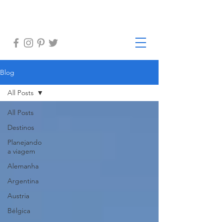
Blog
All Posts
All Posts
Destinos
Planejando
a viagem
Alemanha
Argentina
Austria
Bélgica