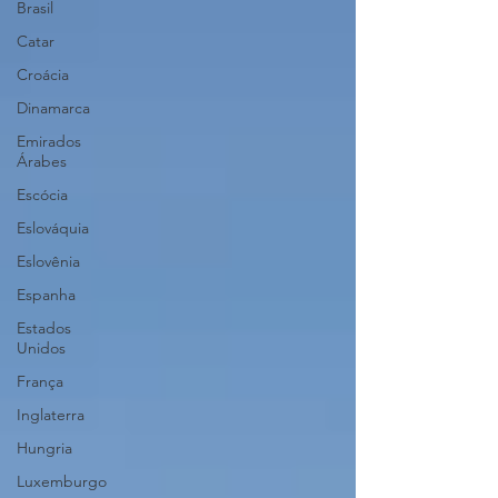
Brasil
Catar
Croácia
Dinamarca
Emirados
Árabes
Escócia
Eslováquia
Eslovênia
Espanha
Estados
Unidos
França
Inglaterra
Hungria
Luxemburgo