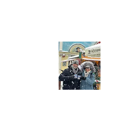
Sobre nó
Seja bem-vind
Marcos, um c
viagens e aven
o mundo e com
histórias insp
incríveis e mo