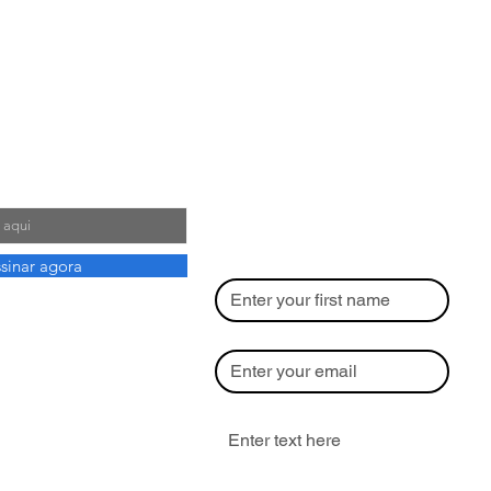
ewsletter
Envie-nos uma mensagem! 
Será uma satisfação receber 
dicas, sugestões e 
feedback/feedforward! 
Nome
ssinar agora
Email
*
Escreva sua mensgem