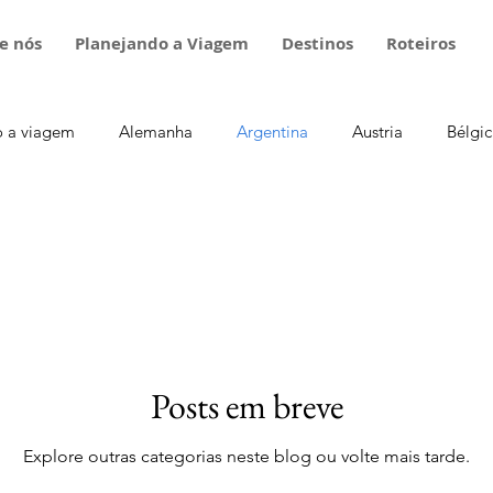
e nós
Planejando a Viagem
Destinos
Roteiros
o a viagem
Alemanha
Argentina
Austria
Bélgic
irados Árabes
Escócia
Eslováquia
Eslovênia
E
ia
Luxemburgo
Itália
Mônaco
Noruega
Posts em breve
Suécia
Suíça
Turquia
Explore outras categorias neste blog ou volte mais tarde.