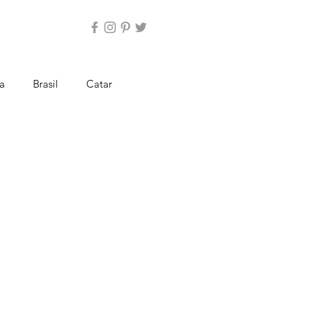
a
Brasil
Catar
spanha
Estados Unidos
Países Baixos
Paraguai