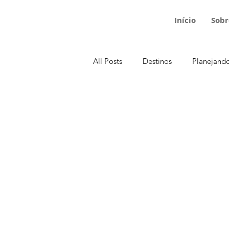
Início
Sobr
All Posts
Destinos
Planejand
Croácia
Dinamarca
Em
França
Inglaterra
Hungr
Portugal
República Tcheca