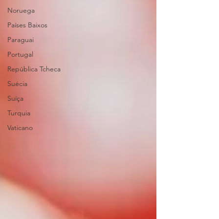
Noruega
Países Baixos
Paraguai
Portugal
República Tcheca
Suécia
Suíça
Turquia
Vaticano