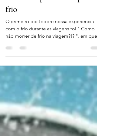
Onde compramos roupas de
frio
O primeiro post sobre nossa experiência
com o frio durante as viagens foi " Como
não morrer de frio na viagem?!? ", em que
ecplicamos como nos arrumamos em
temperaturas tão baixas. Agora falaremos
sobre nossas lojas preferidas ao redor do
mundo para comprar esse tipo de roupa.
Nossa sugestão é comprar roupa de frio
com quem entende de frio ! Nós, que
moramos no nordeste brasileiro, deixamos
para comprar as roupas nas cidades frias que
visitamos, pelo motivo de encontrar roup