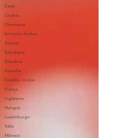
Catar
Croácia
Dinamarca
Emirados Árabes
Escócia
Eslováquia
Eslovênia
Espanha
Estados Unidos
França
Inglaterra
Hungria
Luxemburgo
Itália
Mônaco