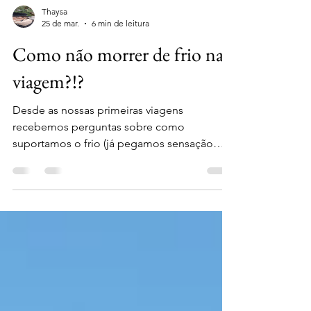
Thaysa
25 de mar.
6 min de leitura
Como não morrer de frio na
viagem?!?
Desde as nossas primeiras viagens
recebemos perguntas sobre como
suportamos o frio (já pegamos sensação
térmica de 17 graus negativos) e onde
compramos nossos casacos. Nesse post
explicaremos como nos arrumamos em
temperaturas tão baixas e em outro post
falaremos sobre nossas lojas preferidas para
esse tipo de roupa (post disponível " Onde