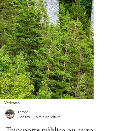
Itália
Mônaco
Noruega
Países
Baixos
Paraguai
Portugal
República
Tcheca
Suécia
Suíça
Turquia
Vaticano
Thaysa
6 de fev.
5 min de leitura