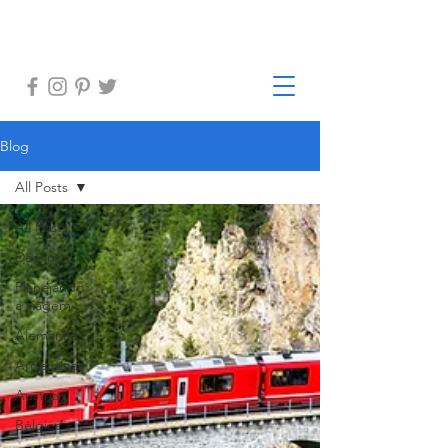
Blog
All Posts
All Posts
Destinos
Planejando
a viagem
Alemanha
Argentina
Austria
Bélgica