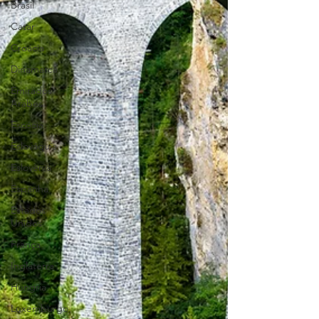
Brasil
Catar
Croácia
Dinamarca
Emirados
Árabes
Escócia
Eslováquia
Eslovênia
Espanha
Estados
Unidos
França
Inglaterra
Hungria
Luxemburgo