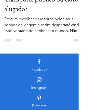
Transporte público ou carro
alugado?
Procure escolher os roteiros pelos seus
sonhos de viagem e assim despertará ainda
mais vontade de conhecer o mundo. Não
esqueça, entretanto, de aproveitar a
oportunidade e incluir cidades próximas,
agregando ainda mais cultura à sua
experiência!!!
Facebook
Instagram