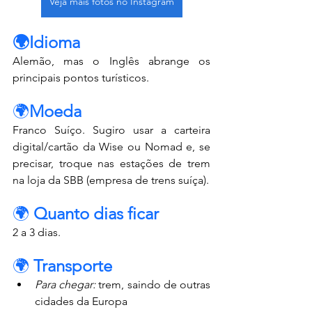
Veja mais fotos no Instagram
🌍Idioma
Alemão, mas o Inglês abrange os 
principais pontos turísticos.
🌍
Moeda
Franco Suíço. Sugiro usar a carteira 
digital/cartão da Wise ou Nomad e, se 
precisar, troque nas estações de trem 
na loja da SBB (empresa de trens suíça).
🌍 
Quanto dias ficar
2 a 3 dias.
🌍 
Transporte
Para chegar: 
trem, saindo de outras 
cidades da Europa