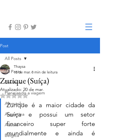
Post
All Posts
Thaysa
All Posts
15 de mar.
8 min de leitura
Zurique (Suíça)
Destinos
Atualizado:
20 de mar.
Planejando a viagem
Avaliado com NaN de 5 estrelas.
Alemanha
Zurique é a maior cidade da 
Suíça e possui um setor 
Argentina
financeiro super forte 
Austria
mundialmente e ainda é 
Bélgica