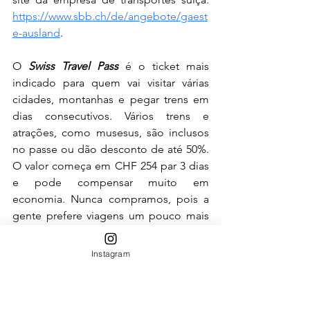
https://www.sbb.ch/de/angebote/gaest
e-ausland
.
O 
Swiss Travel Pass
 é o ticket mais 
indicado para quem vai visitar várias 
cidades, montanhas e pegar trens em 
dias consecutivos. Vários trens e 
atrações, como musesus, são inclusos 
no passe ou dão desconto de até 50%. 
O valor começa em CHF 254 par 3 dias 
e pode compensar muito em 
economia. Nunca compramos, pois a 
gente prefere viagens um pouco mais 
demoradas em cada cidade e não 
costumamos subir em todas as 
Instagram
montanhas.
Para quem não pretende fazer viagens 