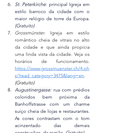
St. Peterkirche
: principal Igreja em 
estilo barroco da cidade com o 
maior relógio de torre da Europa. 
(Gratuito)
Grossmünster
: Igreja em estilo 
romântico cheia de vitrais no alto 
da cidade e que ainda propicia 
uma linda vista da cidade. Veja os 
horários de funcionamento. 
https://www.grossmuenster.ch/4.ph
p?read_category=3475&lang=en
. 
(Gratuito)
Augustinergasse
:
 rua com prédios 
coloridos bem próxima da 
Banhoffstrasse com um charme 
suíço cheia de lojas e restaurantes. 
As cores contrastam com o tom 
acinzentado das demais 
construções  da região. 
Gratuito)