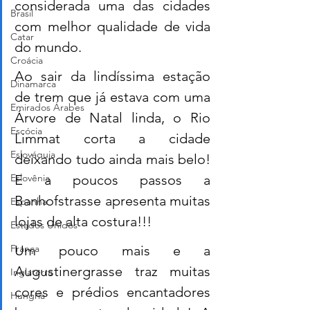
considerada uma das cidades 
Brasil
com melhor qualidade de vida 
Catar
do mundo. 
Croácia
Ao sair da lindíssima estação 
Dinamarca
de trem que já estava com uma 
Emirados Árabes
Árvore de Natal linda, o Rio 
Escócia
Limmat corta a cidade 
Eslováquia
deixando tudo ainda mais belo! 
Eslovênia
E a poucos passos a 
Banhofstrasse apresenta muitas 
Espanha
lojas de alta costura!!! 
Estados Unidos
França
Um pouco mais e a 
Augustinergrasse traz muitas 
Inglaterra
cores e prédios encantadores 
Hungria