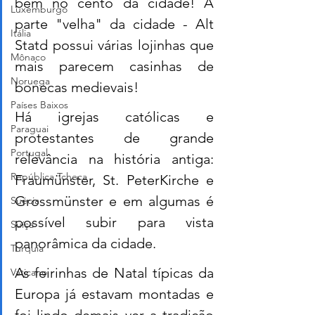
bem no cento da cidade! A 
Luxemburgo
parte "velha" da cidade - Alt 
Itália
Statd possui várias lojinhas que 
Mônaco
mais parecem casinhas de 
Noruega
bonecas medievais! 
Países Baixos
Há igrejas católicas e 
Paraguai
protestantes de grande 
Portugal
relevância na história antiga: 
República Tcheca
Fraumünster, St. PeterKirche e 
Grossmünster e em algumas é 
Suécia
possível subir para vista 
Suíça
panorâmica da cidade. 
Turquia
As feirinhas de Natal típicas da 
Vaticano
Europa já estavam montadas e 