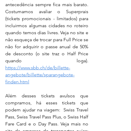
antecedência sempre fica mais barato. 
Costumamos avaliar o Superprais 
(tickets promocionais - limitados) para 
incluirmos algumas cidades no roteiro 
quando temos dias livres. Veja no site e 
não esqueça de trocar para Full Price se 
não for adquirir o passe anual de 50% 
de desconto (o site traz o Half Price 
quando loga). 
https://www.sbb.ch/de/billette-
angebote/billette/sparangebote-
finden.html
Além desses tickets avulsos que 
compramos, há esses tickets que 
podem ajudar na viagem:  Swiss Travel 
Pass, Swiss Travel Pass Plus, o Swiss Half 
Fare Card e o Day Pass. Veja mais no 
site da empresa de transportes suíça: 