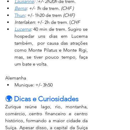
Lausanne
: :+/- 2h20h 
de trem. 
Berna
: +/- 1
h de trem. 
(CHF )
Thun
: +/- 1h20 de trem 
(CHF)
Interlaken
: +/- 2h de trem. (
CHF
Lucerna
:
 40 min de trem. Sugiro se 
hospedar uns dias em Lucerna 
também,  por causa das atrações 
como Monte Pilatus e Monte Rigi, 
mas, se tiver pouco tempo, faça 
um bate e volta.
Alemanha
Munique: +/- 3h50
🌍 Dicas
e Curiosidades
Zurique reúne lago, rio, montanha, 
comércio, centro financeiro e centro 
histórico, formando a maior cidade da 
Suíça. Apesar disso, a capital da Suíça 