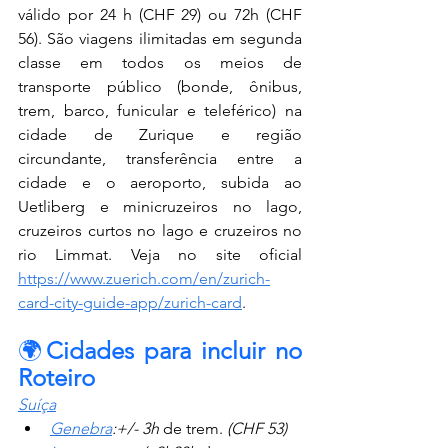
válido por 24 h (CHF 29) ou 72h (CHF 
56). São
 viagens ilimitadas em segunda 
classe em todos os meios de 
transporte público (bonde, ônibus, 
trem, barco, funicular e teleférico) na 
cidade de Zurique e região 
circundante, t
ransferência entre a 
cidade e o aeroporto, subida ao 
Uetliberg e minicruzeiros no lago, 
cruzeiros curtos no lago e cruzeiros no 
rio Limmat. Veja no site oficial 
https://www.zuerich.com/en/zurich-
card-city-guide-app/zurich-card
.
🌍
Cidades para incluir no 
Roteiro
Suíça
Genebra
:+/- 3h 
de trem. 
(CHF 53)