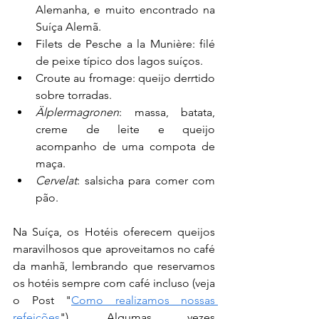
Alemanha, e muito encontrado na 
Suíça Alemã.
Filets de Pesche a la Munière: filé 
de peixe típico dos lagos suíços.
Croute au fromage: queijo derrtido 
sobre torradas.
Älplermagronen
: massa, batata, 
creme de leite e queijo 
acompanho de uma compota de 
maça.
Cervelat
: salsicha para comer com 
pão.
Na Suíça, os Hotéis oferecem queijos 
maravilhosos que aproveitamos no café 
da manhã, lembrando que reservamos 
os hotéis sempre com café incluso (veja 
o Post "
Como realizamos nossas 
refeições
"). Algumas vezes 