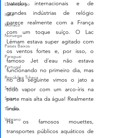
tratados internacionais e de 
Luxemburgo
grandes indústrias de relógio 
Itália
parece realmente com a França 
Mônaco
com um toque suíço. O Lac 
Noruega
Lémam estava super agitado com 
Países Baixos
os ventos fortes e, por isso, o 
Paraguai
famoso Jet d´eau não estava 
Portugal
funcionando no primeiro dia, mas 
República Tcheca
no dia seguinte vimos o jato a 
Suécia
todo vapor com um arco-íris na 
Suíça
parte mais alta da água! Realmente 
lindo. 
Turquia
Vaticano
Há os famosos mouettes, 
transportes públicos aquáticos de 