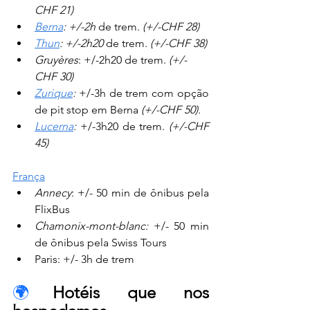
CHF 21)
Berna
: +/-2h
 de trem. 
(+/-CHF 28)
Thun
: +/-2h20
 de trem. 
(+/-CHF 38)
Gruyères
: +/-2h20 de trem. 
(+/-
CHF 30)
Zurique
:
 +/-3h de trem com opção 
de pit stop em Berna
 (+/-CHF 50).
Lucerna
:
 +/-3h20 de trem. 
(+/-CHF 
45)
França
Annecy
: +/- 50 min de ônibus pela 
FlixBus
Chamonix-mont-blanc:
 +/- 50 min 
de ônibus pela Swiss Tours
Paris: +/- 3h de trem
🌍
Hotéis que nos 