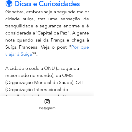
🌍 Dicas
e Curiosidades
Genebra, embora seja a segunda maior 
cidade suíça, traz uma sensação de 
tranquilidade e segurança enorme e é 
considerada a 'Capital da Paz". A gente 
nota quando sai da França e chega à 
Suíça Francesa. Veja o post "
Por que 
viajar à Suíça
?
"
. 
A cidade é sede a ONU (a segunda 
maior sede no mundo), da OMS 
(Organização Mundial da Saúde), OIT 
(Organização Internacional do 
Trabalho) e ainda berço da Cruz 
Vermelha, traduzindo os valores de 
Instagram
paz, humanidade, neutralidade e 
diplomacia suíças. 
Há muitas cidades lindíssimas muito 