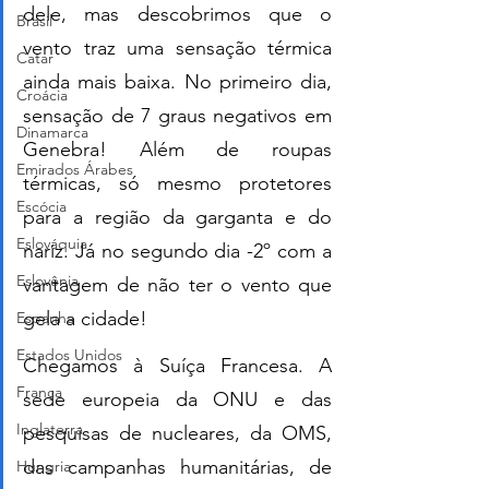
dele, mas descobrimos que o 
Brasil
vento traz uma sensação térmica 
Catar
ainda mais baixa. No primeiro dia, 
Croácia
sensação de 7 graus negativos em 
Dinamarca
Genebra! Além de roupas 
Emirados Árabes
térmicas, só mesmo protetores 
Escócia
para a região da garganta e do 
Eslováquia
nariz. Já no segundo dia -2º com a 
Eslovênia
vantagem de não ter o vento que 
gela a cidade! 
Espanha
Estados Unidos
Chegamos à Suíça Francesa. A 
França
sede europeia da ONU e das 
Inglaterra
pesquisas de nucleares, da OMS, 
das campanhas humanitárias, de 
Hungria