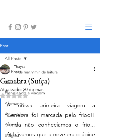
Post
All Posts
Thaysa
All Posts
11 de mar.
9 min de leitura
Genebra (Suíça)
Destinos
Atualizado:
20 de mar.
Planejando a viagem
Avaliado com NaN de 5 estrelas.
Alemanha
A nossa primeira viagem a 
Argentina
Genebra foi marcada pelo frioo!! 
Ainda não conhecíamos o frio... 
Austria
Achávamos que a neve era o ápice 
Bélgica