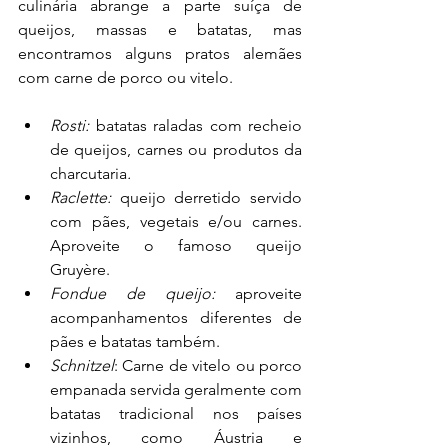
culinária abrange a parte suíça de 
queijos, massas e batatas, mas 
encontramos alguns pratos alemães 
com carne de porco ou vitelo. 
Rosti: 
batatas raladas com recheio 
de queijos, carnes ou produtos da 
charcutaria
.
Raclette: 
queijo derretido servido 
com pães, vegetais e/ou carnes. 
Aproveite o famoso queijo 
Gruyère.
Fondue de queijo: 
aproveite 
acompanhamentos diferentes de 
pães e batatas também.
Schnitzel
: Carne de vitelo ou porco 
empanada servida geralmente com 
batatas tradicional nos países 
vizinhos, como Áustria e 