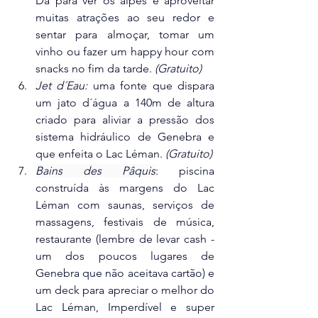
Dá para ver os alpes e aproveitar 
muitas atrações ao seu redor e 
sentar para almoçar, tomar um 
vinho ou fazer um happy hour com 
snacks no fim da tarde. 
(Gratuito)
Jet d´Eau
:
uma fonte que dispara 
um jato d´água a 140m de altura 
criado para aliviar a pressão dos 
sistema hidráulico de Genebra e 
que enfeita o Lac Léman. 
(Gratuito)
Bains des Pâquis
: piscina 
construída às margens do Lac 
Léman com saunas, serviços de 
massagens, festivais de música, 
restaurante (lembre de levar cash - 
um dos poucos lugares de 
Genebra que não aceitava cartão) e 
um deck para apreciar o melhor do 
Lac Léman, Imperdível e super 