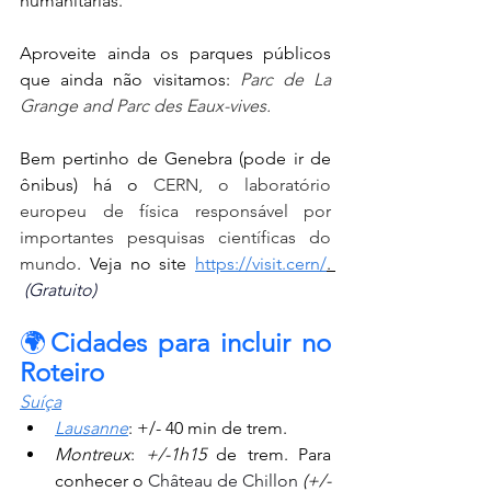
humanitárias.
Aproveite ainda os parques públicos 
que ainda não visitamos: 
Parc de La 
Grange and Parc des Eaux-vives.
Bem pertinho de Genebra (pode ir de 
ônibus) há o
 CERN, o laboratório 
europeu de física responsável por 
importantes pesquisas científicas do 
mundo
. Veja no site 
https://visit.cern/
. 
(Gratuito)
🌍
Cidades para incluir no 
Roteiro
Suíça
Lausanne
: +/- 40 min de trem.
Montreux
: 
+/-1h15
 de trem. Para 
conhecer o 
Château de Chillon
(+/-