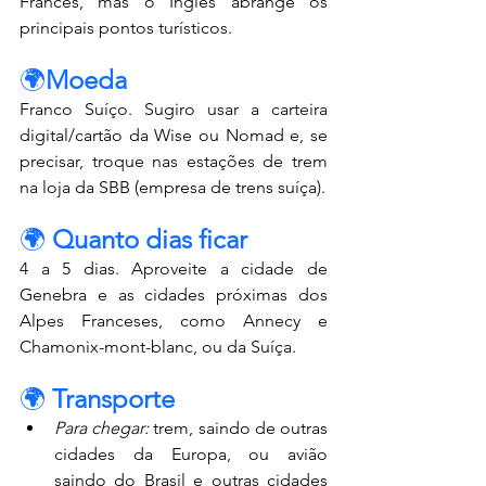
Francês, mas o Inglês abrange os 
principais pontos turísticos.
🌍
Moeda
Franco Suíço. Sugiro usar a carteira 
digital/cartão da Wise ou Nomad e, se 
precisar, troque nas estações de trem 
na loja da SBB (empresa de trens suíça).
🌍 
Quanto dias ficar
4 a 5 dias. Aproveite a cidade de 
Genebra e as cidades próximas dos 
Alpes Franceses, como Annecy e 
Chamonix-mont-blanc, ou da Suíça.
🌍 
Transporte
Para chegar: 
trem, saindo de outras 
cidades da Europa, ou avião 
saindo do Brasil e outras cidades 