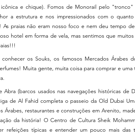
 icônica e chique). Fomos de Monorail pelo "tronco" 
hor a estrutura e nos impressionados com o quanto 
so! As praias não eram nosso foco e nem deu tempo de
moso hotel em forma de vela, mas sentimos que muitos t
aias!!!
 conhecer os Souks, os famosos Mercados Árabes do
Perfumes! Muita gente, muita coisa para comprar e uma t
a.
de Abra (barcos usados nas navegações históricas de Du
iga de Al Fahid completa o passeio da Old Dubai Uma
 Árabes, restaurantes e construções em Arenito, madei
vação da história! O Centro de Cultura Sheik Mohamm
zer refeições típicas e entender um pouco mais das t