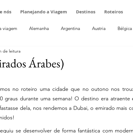
e nós
Planejando a Viagem
Destinos
Roteiros
a viagem
Alemanha
Argentina
Austria
Bélgica
n de leitura
ados Árabes
Escócia
Eslováquia
Eslovênia
Es
rados Árabes)
a
Luxemburgo
Itália
Mônaco
Noruega
P
 5 estrelas.
luímos no roteiro uma cidade que no outono nos trou
40 graus durante uma semana! O destino era atraente 
Suécia
Suíça
Turquia
fastasse dela, nos rendemos a Dubai, o emirado mais c
nidos!
eguiu se desenvolver de forma fantástica com moderni