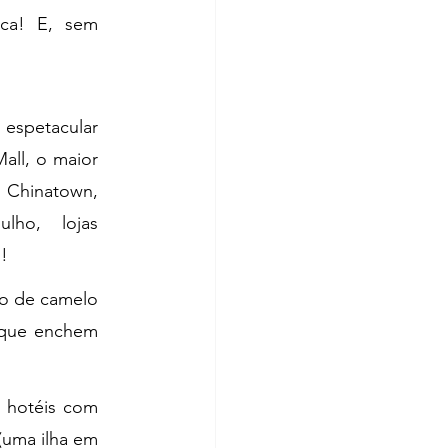
ica! E, sem 
espetacular 
ll, o maior 
 Chinatown, 
o, lojas 
!
o de camelo 
 que enchem 
 hotéis com 
uma ilha em 