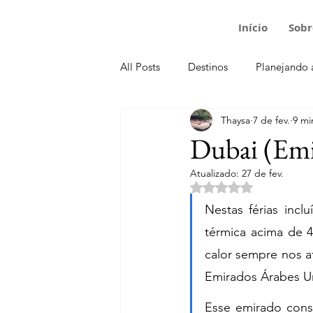
Início
Sobr
All Posts
Destinos
Planejando 
Thaysa
7 de fev.
9 mi
Croácia
Dinamarca
Emir
Dubai (Emi
Atualizado:
27 de fev.
França
Inglaterra
Hungri
Avaliado com NaN de
Nestas férias inc
térmica acima de 
Portugal
República Tcheca
calor sempre nos a
Emirados Árabes U
Esse emirado cons