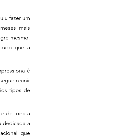
iu fazer um 
meses mais 
lagre mesmo, 
 tudo que a 
pressiona é 
egue reunir 
os tipos de 
e de toda a 
a dedicada a 
cional que 