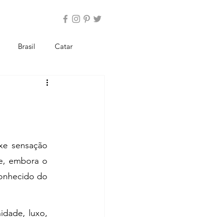
Brasil
Catar
panha
Estados Unidos
aíses Baixos
Paraguai
xe sensação 
e, embora o 
onhecido do 
dade, luxo, 