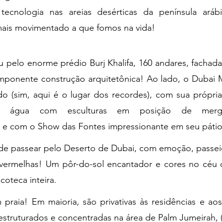
tecnologia nas areias desérticas da península aráb
 mais movimentado a que fomos na vida!
pelo enorme prédio Burj Khalifa, 160 andares, fachada 
mponente construção arquitetônica! Ao lado, o Dubai Ma
 (sim, aqui é o lugar dos recordes), com sua própria
água com esculturas em posição de mergulh
 e com o Show das Fontes impressionante em seu pátio
 de passear pelo Deserto de Dubai, com emoção, passei
s vermelhas! Um pôr-do-sol encantador e cores no céu
oteca inteira.
raia! Em maioria, são privativas às residências e aos
estruturados e concentradas na área de Palm Jumeirah, (