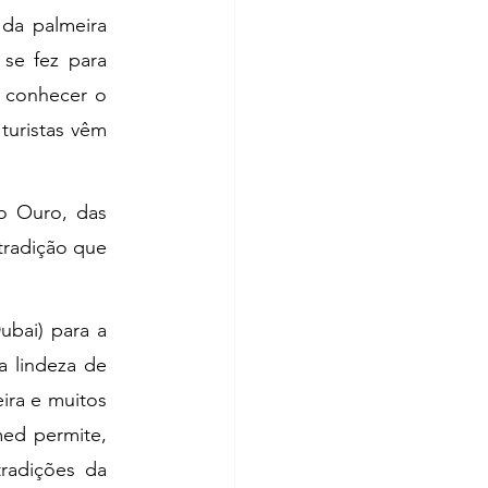
da palmeira 
se fez para 
 conhecer o 
uristas vêm 
 Ouro, das 
radição que 
bai) para a 
 lindeza de 
ra e muitos 
ed permite, 
radições da 